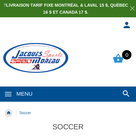
?
LIVRAISON TARIF FIXE MONTRÉAL & LAVAL 15 $, QUÉBEC
16 $ ET CANADA 17 $.
0
MENU
Soccer
SOCCER