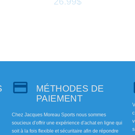
26.99$
S
MÉTHODES DE
PAIEMENT
V
c
Chez Jacques Moreau Sports nous sommes
v
soucieux d'offrir une expérience d'achat en ligne qui
s
soit à la fois flexible et sécuritaire afin de répondre