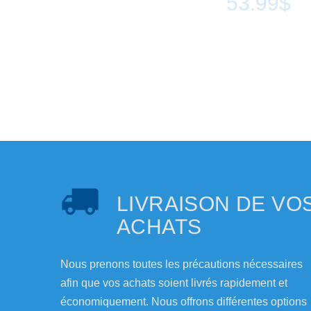
53.99$
LIVRAISON DE VO
ACHATS
Nous prenons toutes les précautions nécessaires
afin que vos achats soient livrés rapidement et
économiquement. Nous offrons différentes options