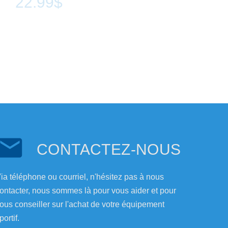
22.99$
CONTACTEZ-NOUS
ia téléphone ou courriel, n'hésitez pas à nous
ontacter, nous sommes là pour vous aider et pour
ous conseiller sur l'achat de votre équipement
portif.