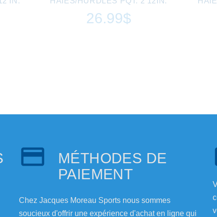
2 IN.
HAIES/HURDLES PQT. 2 12IN.
HAIE
26.99$
S
MÉTHODES DE
PAIEMENT
V
c
Chez Jacques Moreau Sports nous sommes
v
soucieux d'offrir une expérience d'achat en ligne qui