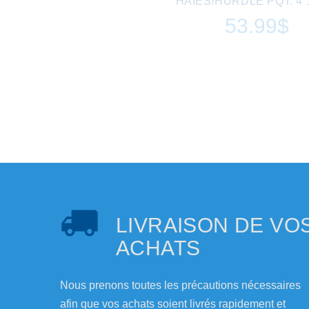
HAIES/HURDLE PQT. 4 1
53.99$
LIVRAISON DE VO
ACHATS
Nous prenons toutes les précautions nécessaires
afin que vos achats soient livrés rapidement et