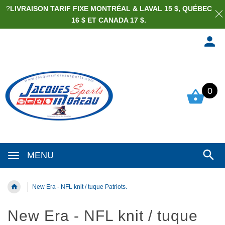
?
LIVRAISON TARIF FIXE MONTRÉAL & LAVAL 15 $, QUÉBEC
16 $ ET CANADA 17 $.
0
MENU
New Era - NFL knit / tuque Patriots.
New Era - NFL knit / tuque