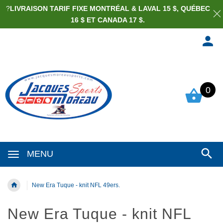
?
LIVRAISON TARIF FIXE MONTRÉAL & LAVAL 15 $, QUÉBEC
16 $ ET CANADA 17 $.
0
MENU
New Era Tuque - knit NFL 49ers.
New Era Tuque - knit NFL