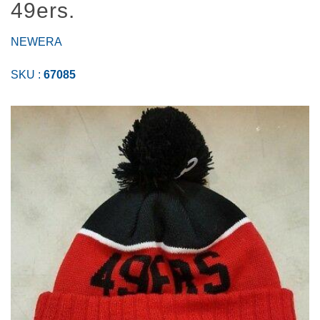
49ers.
NEWERA
SKU :
67085