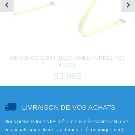
360 CONCORDE FITNESS HAIES/HURDLE PQT.
4 12 IN.
53.99$
LIVRAISON DE VOS ACHATS
Nous prenons toutes les précautions nécessaires afin que
vos achats soient livrés rapidement et économiquement.