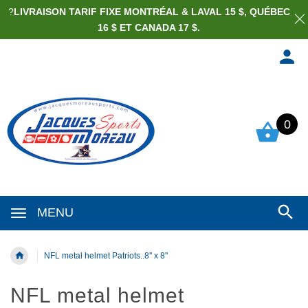
?
LIVRAISON TARIF FIXE MONTRÉAL & LAVAL 15 $, QUÉBEC
16 $ ET CANADA 17 $.
0
MENU
NFL metal helmet Patriots..8'' x 8''
NFL metal helmet