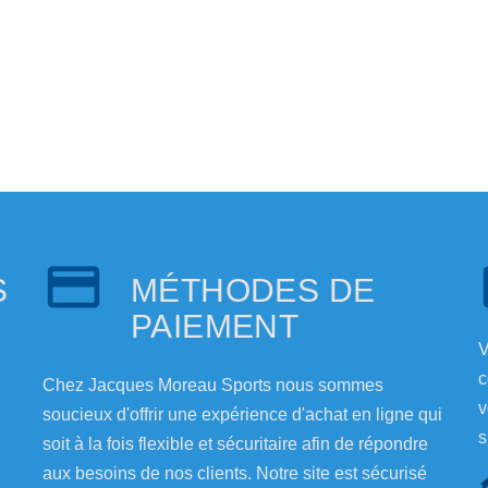
S
MÉTHODES DE
PAIEMENT
V
c
Chez Jacques Moreau Sports nous sommes
v
soucieux d'offrir une expérience d'achat en ligne qui
s
soit à la fois flexible et sécuritaire afin de répondre
aux besoins de nos clients. Notre site est sécurisé