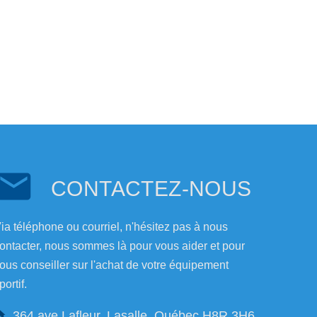
CONTACTEZ-NOUS
ia téléphone ou courriel, n'hésitez pas à nous
ontacter, nous sommes là pour vous aider et pour
ous conseiller sur l'achat de votre équipement
portif.
364 ave Lafleur, Lasalle, Québec H8R 3H6