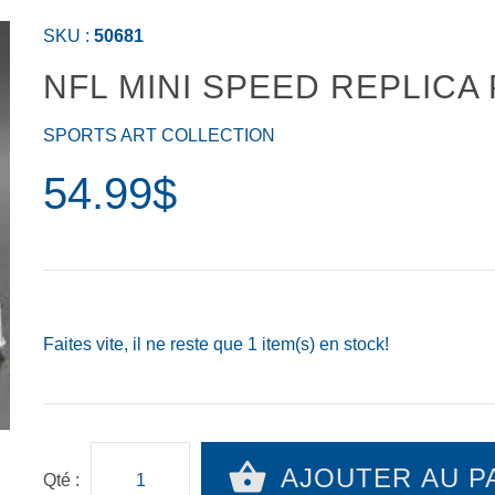
SKU :
50681
NFL MINI SPEED REPLICA
SPORTS ART COLLECTION
54.99$
Faites vite, il ne reste que
1
item(s) en stock!
AJOUTER AU P
Qté :