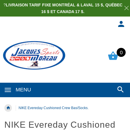
?
LIVRAISON TARIF FIXE MONTRÉAL & LAVAL 15 $, QUÉBEC
16 $ ET CANADA 17 $.
0
MENU
NIKE Evereday Cushioned Crew Bas/Socks.
NIKE Evereday Cushioned