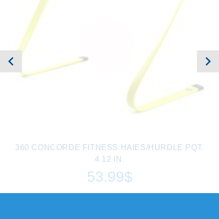
AUCUN EN
INVENTAIRE
360 CONCORDE FITNESS HAIES/HURDLE PQT.
4 12 IN.
53.99$