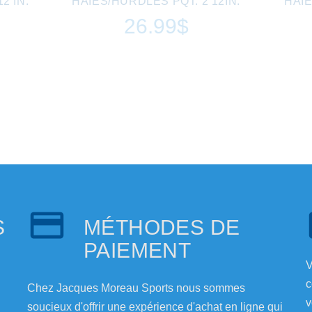
2 IN.
HAIES/HURDLES PQT. 2 12IN.
HAIE
26.99$
S
MÉTHODES DE
PAIEMENT
V
c
Chez Jacques Moreau Sports nous sommes
v
soucieux d'offrir une expérience d'achat en ligne qui