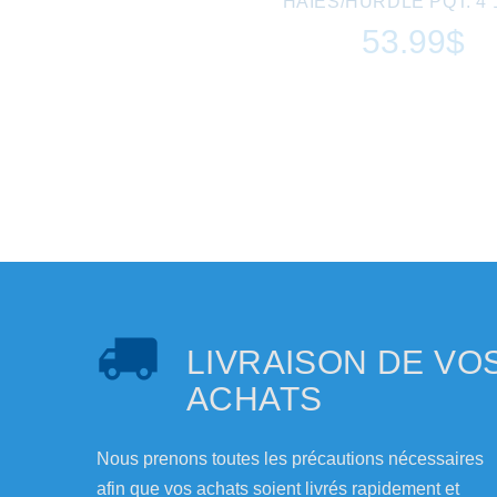
HAIES/HURDLE PQT. 4 1
53.99$
LIVRAISON DE VO
ACHATS
Nous prenons toutes les précautions nécessaires
afin que vos achats soient livrés rapidement et