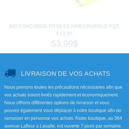
360 CONCORDE FITNESS HAIES/HURDLE PQT.
4 12 IN.
53.99$
LIVRAISON DE VOS ACHATS
Nous prenons toutes les précautions nécessaires afin que
vos achats soient livrés rapidement et économiquement.
Nous offrons différentes options de livraison et vous
pouvez également vous déplacer à notre boutique afin de
ramasser en personne vos achats. Notre boutique, au 364
avenue Lafleur à Lasalle, est ouverte 7 jours par semaine.