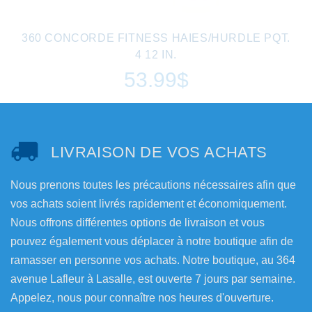
360 CONCORDE FITNESS HAIES/HURDLE PQT.
4 12 IN.
53.99$
LIVRAISON DE VOS ACHATS
Nous prenons toutes les précautions nécessaires afin que
vos achats soient livrés rapidement et économiquement.
Nous offrons différentes options de livraison et vous
pouvez également vous déplacer à notre boutique afin de
ramasser en personne vos achats. Notre boutique, au 364
avenue Lafleur à Lasalle, est ouverte 7 jours par semaine.
Appelez, nous pour connaître nos heures d'ouverture.