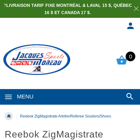
?
LIVRAISON TARIF FIXE MONTRÉAL & LAVAL 15 $, QUÉBEC
16 $ ET CANADA 17 $.
0
MENU
Reebok ZigMagistrate Arbitre/Referee Souliers/Shoes.
Reebok ZigMagistrate