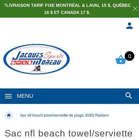
?
LIVRAISON TARIF FIXE MONTRÉAL & LAVAL 15 $, QUÉBEC
16 $ ET CANADA 17 $.
0
MENU
Sac nfl beach towel/serviette de plage 30/60 Raiders
Sac nfl beach towel/serviette