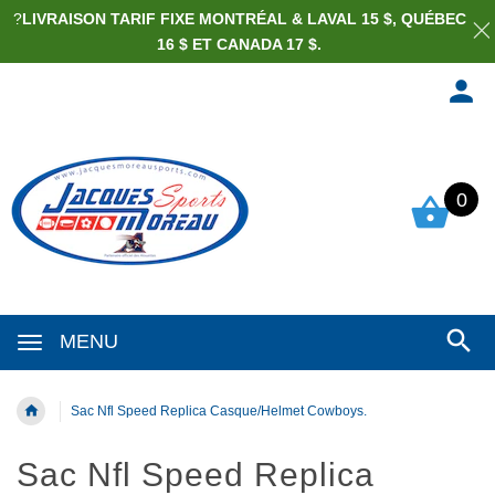
?
LIVRAISON TARIF FIXE MONTRÉAL & LAVAL 15 $, QUÉBEC
16 $ ET CANADA 17 $.
0
MENU
Sac Nfl Speed Replica Casque/Helmet Cowboys.
Sac Nfl Speed Replica