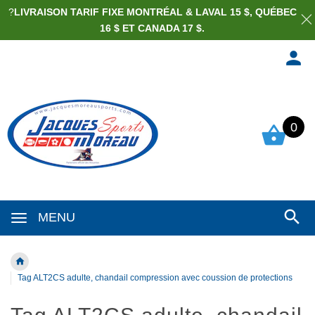
?
LIVRAISON TARIF FIXE MONTRÉAL & LAVAL 15 $, QUÉBEC
16 $ ET CANADA 17 $.
0
MENU
Tag ALT2CS adulte, chandail compression avec coussion de protections