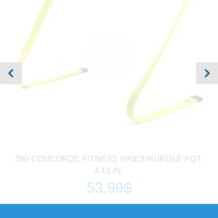
AUCUN EN
INVENTAIRE
360 CONCORDE FITNESS HAIES/HURDLE PQT.
4 12 IN.
53.99$