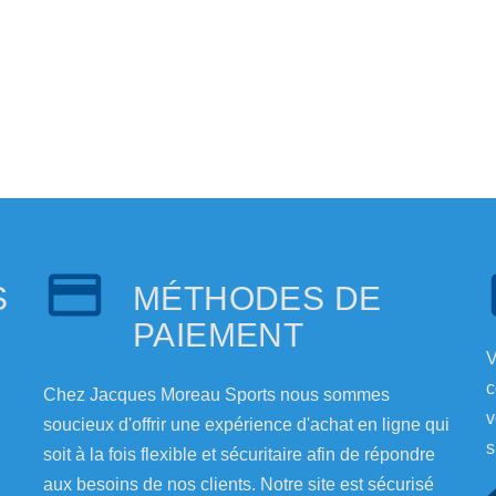
S
MÉTHODES DE
PAIEMENT
V
c
Chez Jacques Moreau Sports nous sommes
v
soucieux d'offrir une expérience d'achat en ligne qui
s
soit à la fois flexible et sécuritaire afin de répondre
aux besoins de nos clients. Notre site est sécurisé