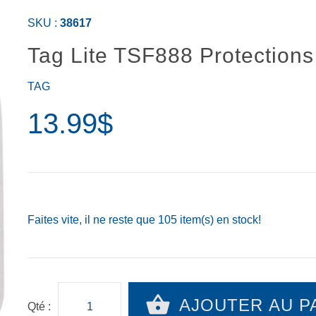
SKU :
38617
Tag Lite TSF888 Protection
TAG
13.99$
Faites vite, il ne reste que
105
item(s) en stock!
AJOUTER AU P
Qté :