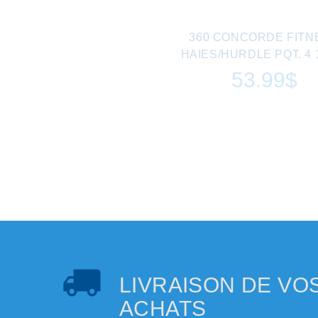
360 CONCORDE FITN
HAIES/HURDLE PQT. 4 1
53.99$
LIVRAISON DE VO
ACHATS