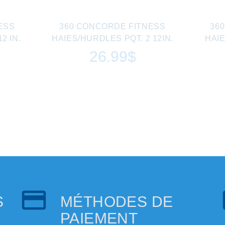
ESS
360 CONCORDE FITNESS
36
2 IN.
HAIES/HURDLES PQT. 2 12IN.
HAIE
26.99$
S
MÉTHODES DE
PAIEMENT