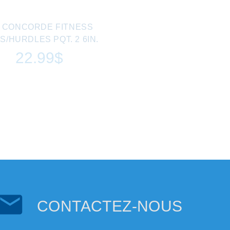
0 CONCORDE FITNESS
S/HURDLES PQT. 2 6IN.
22.99$
CONTACTEZ-NOUS