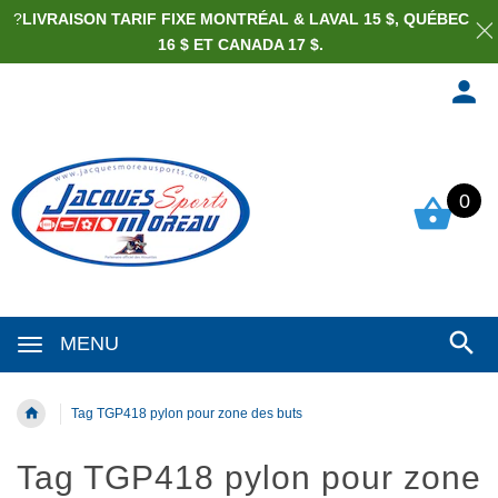
?
LIVRAISON TARIF FIXE MONTRÉAL & LAVAL 15 $, QUÉBEC
16 $ ET CANADA 17 $.
0
MENU
Tag TGP418 pylon pour zone des buts
Tag TGP418 pylon pour zone