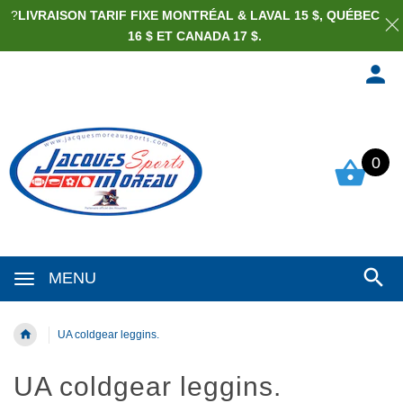
?
LIVRAISON TARIF FIXE MONTRÉAL & LAVAL 15 $, QUÉBEC
16 $ ET CANADA 17 $.
0
MENU
UA coldgear leggins.
UA coldgear leggins.