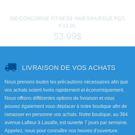
360 CONCORDE FITNESS HAIES/HURDLE PQT.
4 12 IN.
53.99$
LIVRAISON DE VOS ACHATS
Nous prenons toutes les précautions nécessaires afin que
vos achats soient livrés rapidement et économiquement.
Nous offrons différentes options de livraison et vous
pouvez également vous déplacer à notre boutique afin de
ramasser en personne vos achats. Notre boutique, au 364
avenue Lafleur à Lasalle, est ouverte 7 jours par semaine.
Appelez, nous pour connaître nos heures d'ouverture.