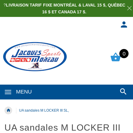
?
LIVRAISON TARIF FIXE MONTRÉAL & LAVAL 15 $, QUÉBEC
16 $ ET CANADA 17 $.
0
MENU
UA sandales M LOCKER III SL,
UA sandales M LOCKER III