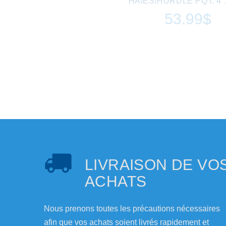
HAIES/HURDLE PQT. 4 1
53.99$
LIVRAISON DE VO
ACHATS
Nous prenons toutes les précautions nécessaires
afin que vos achats soient livrés rapidement et