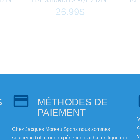
2 IN.
HAIES/HURDLES PQT. 2 12IN.
HAIE
26.99$
S
MÉTHODES DE
PAIEMENT
V
c
Chez Jacques Moreau Sports nous sommes
v
soucieux d'offrir une expérience d'achat en ligne qui