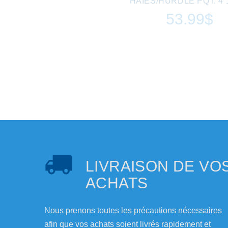
HAIES/HURDLE PQT. 4 1
53.99$
LIVRAISON DE VO
ACHATS
Nous prenons toutes les précautions nécessaires
afin que vos achats soient livrés rapidement et