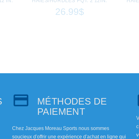
2 IN.
HAIES/HURDLES PQT. 2 12IN.
HAIE
26.99$
S
MÉTHODES DE
PAIEMENT
V
c
Chez Jacques Moreau Sports nous sommes
v
soucieux d'offrir une expérience d'achat en ligne qui