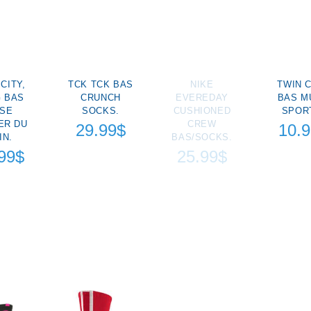
CITY,
TCK TCK BAS
NIKE
TWIN C
 BAS
CRUNCH
EVEREDAY
BAS M
SE
SOCKS.
CUSHIONED
SPOR
ER DU
CREW
29.99$
10.
IN.
BAS/SOCKS.
99$
25.99$