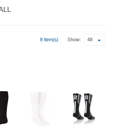
ALL
8 Item(s)
Show:
OUT OF
STOCK