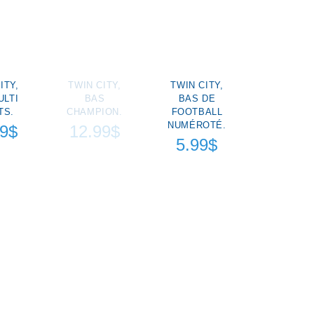
ITY,
TWIN CITY,
TWIN CITY,
ULTI
BAS
BAS DE
TS.
CHAMPION.
FOOTBALL
NUMÉROTÉ.
99$
12.99$
5.99$