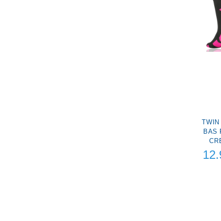
TWIN 
BAS 
CR
12.