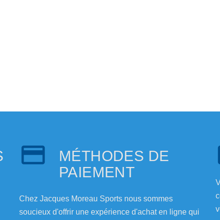
S
MÉTHODES DE
PAIEMENT
V
c
Chez Jacques Moreau Sports nous sommes
v
soucieux d'offrir une expérience d'achat en ligne qui